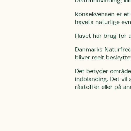
råstofindvinding, k
Konsekvensen er et ha
havets naturlige evn
Havet har brug for a
Danmarks Naturfredn
bliver reelt beskyt
Det betyder områder 
indblanding. Det vil 
råstoffer eller på 