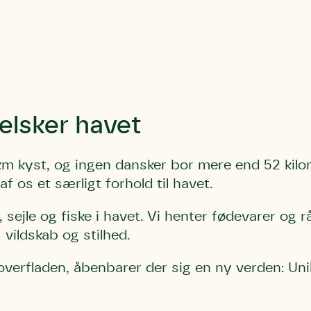
elsker havet
Storken tilbage ti
Skriv under (hjø
r under på
ver under på
Sund Limfjord
under på
ilbage til Kolding
1
Fornavn
Fornavn
kt
Fornavn
m kyst, og ingen dansker bor mere end 52 kilom
 kvashegnet også
ing
af os et særligt forhold til havet.
em for jordhumle,
Efternavn
Efternavn
2
Efternavn
 den mest kendte
 sejle og fiske i havet. Vi henter fødevarer og r
ke humlebiarter.
 vildskab og stilhed.
humlebi – eller
Email
Email
Email
e som mange
overfladen, åbenbarer der sig en ny verden: Uni
.
kt
Telefon
Telefon
Telefon