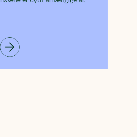
fiskene er dybt afhængige af.