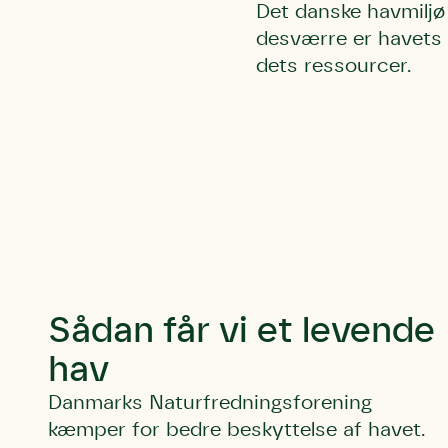
Det danske havmilj
Humlebier 
desværre er havets 
blomster o
dets ressourcer.
have.
Sådan får vi et levende
hav
Danmarks Naturfredningsforening
kæmper for bedre beskyttelse af havet.