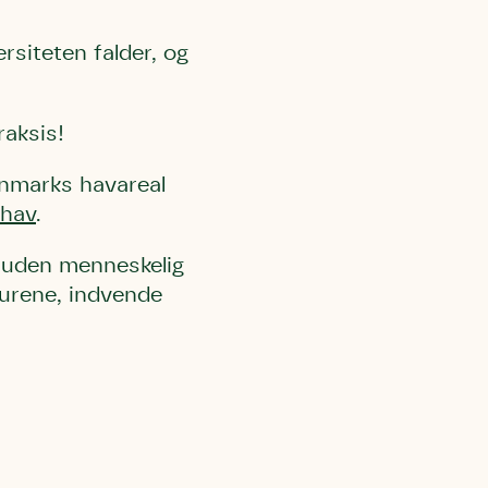
ersiteten falder, og
raksis!
anmarks havareal
 hav
.
ig uden menneskelig
orurene, indvende