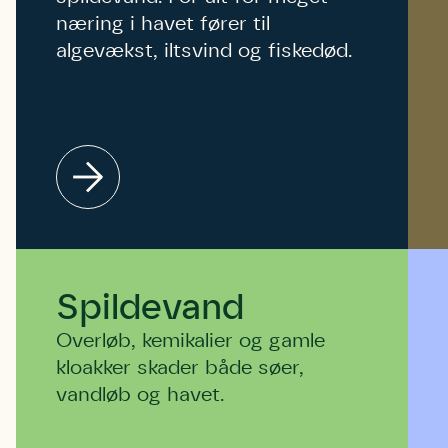
næring i havet fører til
algevækst, iltsvind og fiskedød.
Spildevand
Overløb, kemikalier og gamle
kloakker skader både søer,
vandløb og havet.