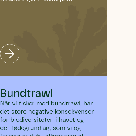
Bundtrawl
Når vi fisker med bundtrawl, har
det store negative konsekvenser
for biodiversiteten i havet og
det fødegrundlag, som vi og