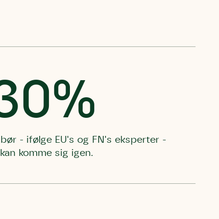
30%
bør - ifølge EU's og FN's eksperter -
 kan komme sig igen.