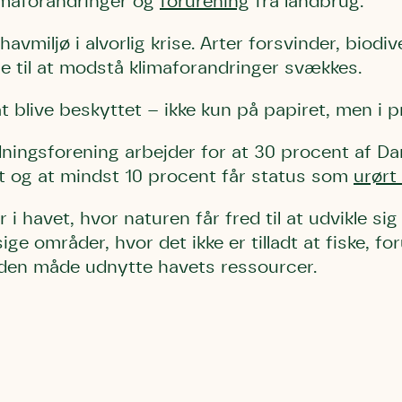
limaforandringer og
forurening
fra landbrug.
vmiljø i alvorlig krise. Arter forsvinder, biodiv
e til at modstå klimaforandringer svækkes.
t blive beskyttet – ikke kun på papiret, men i p
ingsforening arbejder for at 30 procent af D
tet og at mindst 10 procent får status som
urørt
i havet, hvor naturen får fred til at udvikle s
sige områder, hvor det ikke er tilladt at fiske, f
anden måde udnytte havets ressourcer.