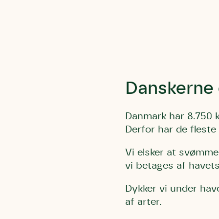
Danskerne 
Du skrive
Du skri
Du skriver 
Storken t
Linie 
Første pun
Test
Danmark har 8.750 k
Endelig er
Hjørr
Derfor har de fleste 
et godt hj
Linie 
der nok er
Vi elsker at svømme,
af de dans
vi betages af havets
Den store 
brumbass
Dykker vi under hav
kalder den
af arter.
Andet pun