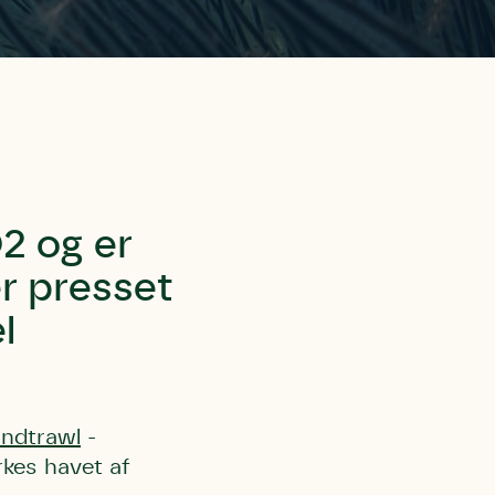
2 og er
er presset
l
ndtrawl
-
kes havet af