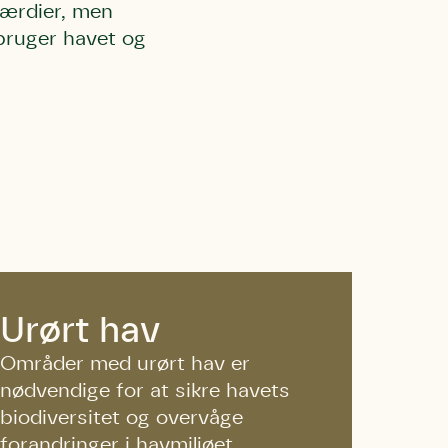
ærdier, men
bruger havet og
 må gerne
ning må
kontakte
r og andre
dsamlinger
ttemuligheder.
ette samtykke ved
at kontakte
 samtykke
ata@dn.dk
Urørt hav
Områder med urørt hav er
nødvendige for at sikre havets
biodiversitet og overvåge
forandringer i havmiljøet.