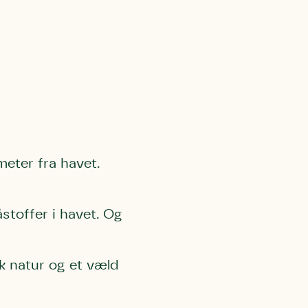
l Kolding
rring)
eter fra havet.
åstoffer i havet. Og
k natur og et væld