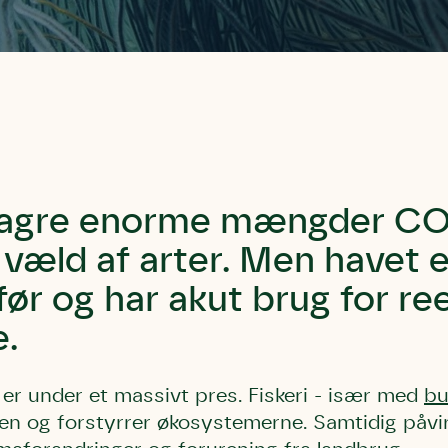
lagre enorme mængder CO
 væld af arter. Men havet 
før og har akut brug for ree
e.
 er under et massivt pres. Fiskeri - især med
bu
n og forstyrrer økosystemerne. Samtidig påvir