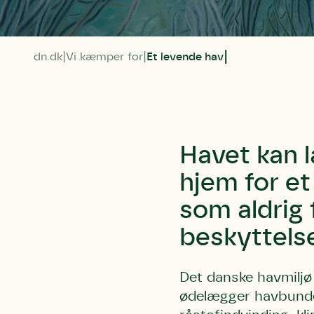
dn.dk
Vi kæmper for
Et levende hav
Havet kan 
hjem for et
som aldrig 
beskyttels
Det danske havmiljø
ødelægger havbunde