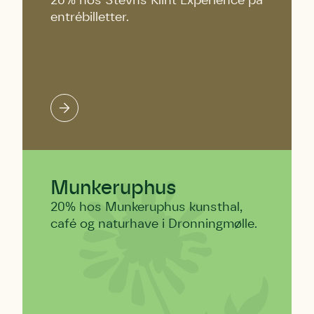
20% hos Stevns Klint Experience på
entrébilletter.
Munkeruphus
20% hos Munkeruphus kunsthal,
café og naturhave i Dronningmølle.