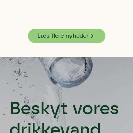
Læs flere nyheder
Beskyt vores
drikkevand