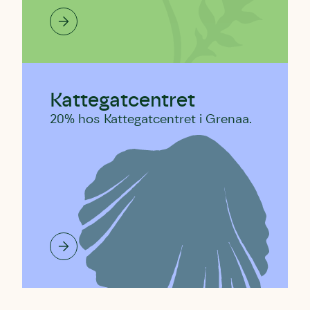
Kattegatcentret
20% hos Kattegatcentret i Grenaa.