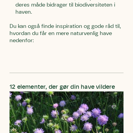
deres måde bidrager til biodiversiteten i
haven.
Du kan også finde inspiration og gode råd til,
hvordan du får en mere naturvenlig have
nedenfor:
Skriv under (hjørring)
Sund Limfjord
Storken tilbage til Kolding
12 elementer, der gør din have vildere
Fornavn
Fornavn
Fornavn
Efternavn
Efternavn
Efternavn