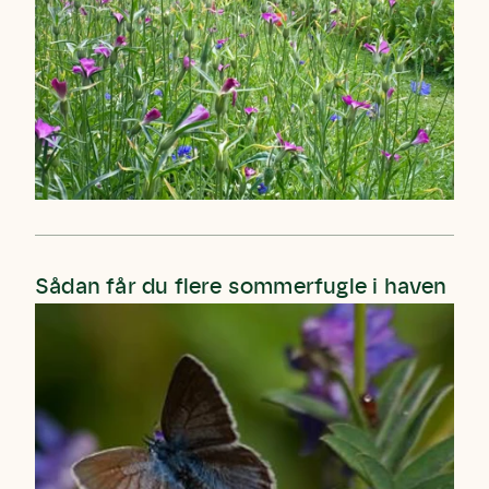
eller brumbasse som mange kalder
den.
Andet punkt
Humlebier bestøver effektivt
blomster og afgrøder i din have.
Sådan får du flere sommerfugle i haven