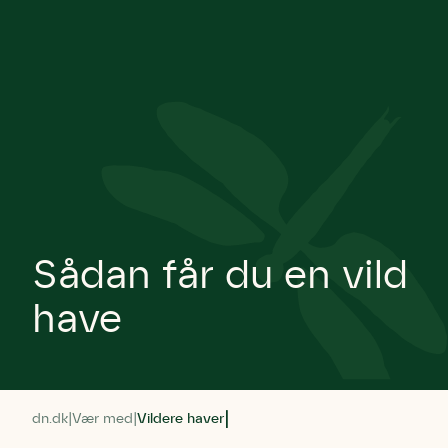
Sådan får du en vild
have
dn.dk
Vær med
Vildere haver