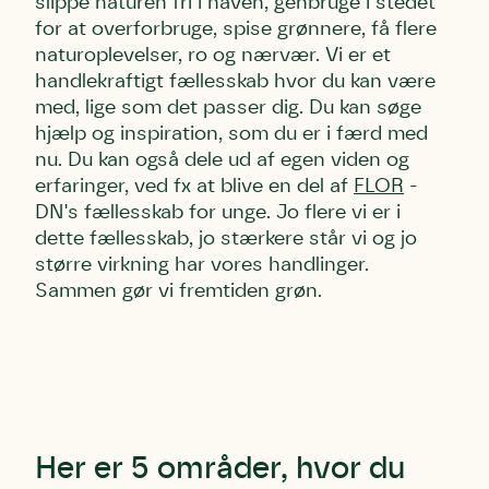
slippe naturen fri i haven, genbruge i stedet
for at overforbruge, spise grønnere, få flere
naturoplevelser, ro og nærvær. Vi er et
handlekraftigt fællesskab hvor du kan være
med, lige som det passer dig. Du kan søge
hjælp og inspiration, som du er i færd med
nu. Du kan også dele ud af egen viden og
erfaringer, ved fx at blive en del af
FLOR
-
DN's fællesskab for unge. Jo flere vi er i
dette fællesskab, jo stærkere står vi og jo
større virkning har vores handlinger.
Skriv under (hjørring)
Sund Limfjord
Storken tilbage til Kolding
Sammen gør vi fremtiden grøn.
Fornavn
Fornavn
Fornavn
Efternavn
Efternavn
Efternavn
Email
Email
Email
Her er 5 områder, hvor du