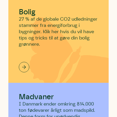
den.
Andet punkt
Bolig
Humlebier bestøver effektivt
27 % af de globale CO2 udledninger
blomster og afgrøder i din have.
stammer fra energiforbrug i
bygninger. Klik her hvis du vil have
tips og tricks til at gøre din bolig
grønnere.
Madvaner
I Danmark ender omkring 814.000
ton fødevarer årligt som madspild.
Denne form for unødvendig