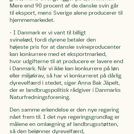
Mere end 90 procent af de danske svin går
til eksport, mens Sverige alene producerer til
hjemmemarkedet.
- I Danmark er vi vant til billigt
svinekød, fordi dyrene betaler den
højeste pris for at danske svineproducenter
kan konkurrere med et eksportmarked,
hvor udgifterne til at producere er lavere end
i Danmark. Når vi ikke kan konkurrere på løn
eller miljøkrav, så har vi konkurreret på dårlig
Skriv under (hjørring)
Sund Limfjord
Storken tilbage til Kolding
dyrevelfærd i stedet, siger Anna Bak Jäpelt,
Fornavn
Fornavn
Fornavn
der er landbrugspolitisk rådgiver i Danmarks
Naturfredningsforening.
Efternavn
Efternavn
Efternavn
Den samme erkendelse er den nye regering
nået frem til. I det nye regeringsgrundlag er
målene en omlægning af landbrugsstøtten,
Email
Email
Email
så den belønner dyrevelfærd,