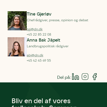
Tine Gjerløv
Chefrådgiver, presse, opinion og debat
tgj@dn.dk
+45 22 85 22 08
Anna Bak Jäpelt
Landbrugspolitisk rådgiver
abj@dn.dk
+45 42 45 49 55
Del på:
Bliv en del af vores