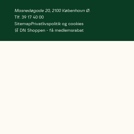
Masnedøgade 20, 2100 København Ø.
Tlf. 39 17 40 00
Sitemap
Privatlivspolitik og cookies
🛒 DN Shoppen - få medlemsrabat