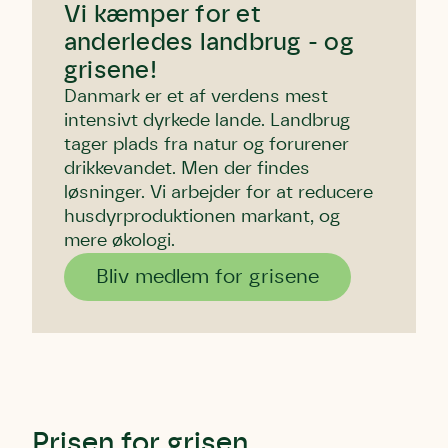
Andet punkt
Vi kæmper for et
Humlebier bestøver effektivt blomster
anderledes landbrug - og
og afgrøder i din have.
grisene!
Danmark er et af verdens mest
intensivt dyrkede lande. Landbrug
tager plads fra natur og forurener
drikkevandet. Men der findes
løsninger. Vi arbejder for at reducere
husdyrproduktionen markant, og
mere økologi.
Bliv medlem for grisene
Prisen for grisen