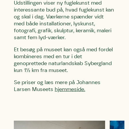
Udstillingen viser ny fuglekunst med
interessante bud på, hvad fuglekunst kan
og skal i dag. Værkerne spænder vidt
med både installationer, lyskunst,
fotografi, grafik, skulptur, keramik, maleri
samt fem lyd-værker.
Et besøg på museet kan også med fordel
Skriv under (hjørring)
Sund Limfjord
Storken tilbage til Kolding
kombineres med en tur i det
Fornavn
Fornavn
Fornavn
genoprettede naturlandskab Sybergland
kun 1½ km fra museet.
Se priser og læs mere på Johannes
Efternavn
Efternavn
Efternavn
Larsen Museets
hjemmeside.
Email
Email
Email
Telefon
Telefon
Telefon