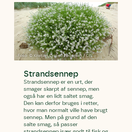
Foto: © Kristian Ørsted Pedersen / DN
Strandsennep
Strandsennep er en urt, der
smager skarpt af sennep, men
også har en lidt saltet smag.
Den kan derfor bruges i retter,
hvor man normalt ville have brugt
sennep. Men på grund af den
salte smag, så passer
strandsennep især godt til fisk og