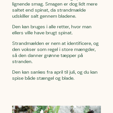
lignende smag. Smagen er dog lidt mere
Email
Email
Email
saltet end spinat, da strandmælde
udskiller salt gennem bladene.
Den kan bruges i alle retter, hvor man
Telefon
Telefon
Telefon
ellers ville have brugt spinat.
Strandmælden er nem at identificere, og
Danmarks Naturfredningsforening må gerne kontakte mig
Danmarks Naturfredningsforening må gerne kontakte mig
Danmarks Naturfredningsforening må gerne kontakte mig
den vokser som regel i store mængder,
med nyt om sagen samt fremtidige
med nyt om sagen samt fremtidige
med nyt om sagen samt fremtidige
underskriftindsamlinger og andre støttemuligheder. Jeg
underskriftindsamlinger og andre støttemuligheder. Jeg
underskriftindsamlinger og andre støttemuligheder. Jeg
så den danner grønne tæpper på
kan til enhver tid tilbagekalde dette samtykke ved at
kan til enhver tid tilbagekalde dette samtykke ved at
kan til enhver tid tilbagekalde dette samtykke ved at
stranden.
kontakte persondata@dn.dk
kontakte persondata@dn.dk
kontakte persondata@dn.dk
Den kan sankes fra april til juli, og du kan
Skriv under nu
Skriv under nu
Skriv under nu
spise både stængel og blade.
Du skriver under på
Du skriver under på
Du skriver under på
Første punkt
Linie 1
Storken tilbage til Kolding
Test
Endelig er kvashegnet også et godt
Hjørring
hjem for jordhumle, der nok er den