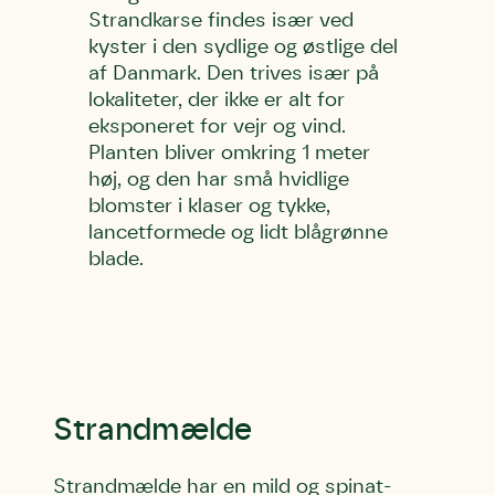
Strandkarse findes især ved
kyster i den sydlige og østlige del
af Danmark. Den trives især på
lokaliteter, der ikke er alt for
eksponeret for vejr og vind.
Planten bliver omkring 1 meter
høj, og den har små hvidlige
blomster i klaser og tykke,
lancetformede og lidt blågrønne
blade.
Skriv under (hjørring)
Sund Limfjord
Storken tilbage til Kolding
Fornavn
Fornavn
Fornavn
Strandmælde
Efternavn
Efternavn
Efternavn
Strandmælde har en mild og spinat-