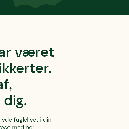
ar været
ikkerter.
f,
 dig.
nyde fuglelivet i din
 læse med her.