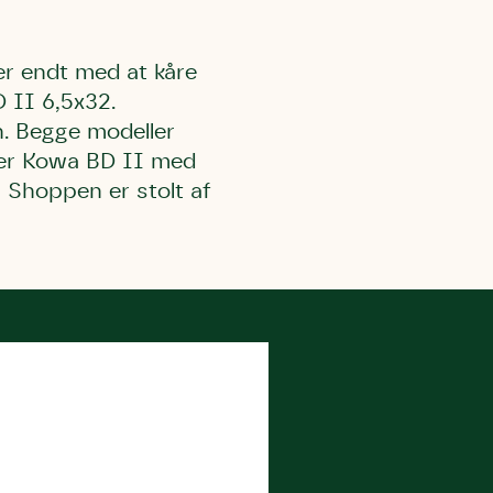
 er endt med at kåre
D II 6,5x32.
on. Begge modeller
k er Kowa BD II med
 Shoppen er stolt af