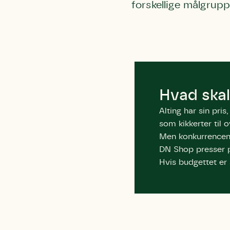
forskellige målgrupp
Humlebier 
blomster o
have.
Hvad skal
Alting har sin pri
som kikkerter til o
Men konkurrencen e
DN Shop presser p
Hvis budgettet er s