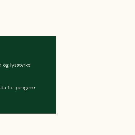
 må gerne
ning må
kontakte
r og andre
dsamlinger
ttemuligheder.
ette samtykke ved
at kontakte
 samtykke
ata@dn.dk
d og lysstyrke
uta for pengene.