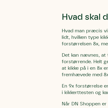
Hvad skal d
Hvad man præcis vil 
lidt, hvilken type ki
Du skrive
Du skri
forstørrelsen 8x, m
Du skriver 
Storken t
Linie 
Første pun
Det kan nævnes, at tr
Test
Endelig er
forstørrende. Helt g
Hjørr
et godt hj
at kikke på i en 8x e
Linie 
der nok er
fremhævede med 8x 
af de dans
En 9x forstørrelse e
Den store 
i kikkerttesten og k
brumbass
kalder den
Når DN Shoppen er 
Andet pun