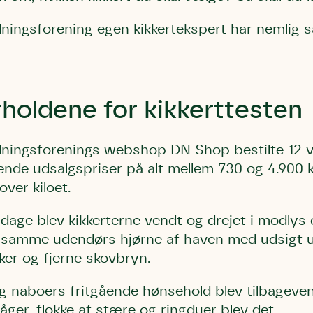
ingsforening egen kikkertekspert har nemlig sa
holdene for kikkerttesten
ingsforenings webshop DN Shop bestilte 12 vid
ende udsalgspriser på alt mellem 730 og 4.900
over kiloet.
sdage blev kikkerterne vendt og drejet i modlys
a samme udendørs hjørne af haven med udsigt 
er og fjerne skovbryn.
og naboers fritgående hønsehold blev tilbageve
ger, flokke af stære og ringduer blev det.