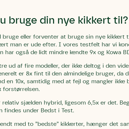
u bruge din nye kikkert til?
bruge eller forventer at bruge sin nye kikkert ti
kkert man er ude efter. I vores testfelt har vi k
Storken tilbage ti
Skriv under (hjø
r under på
ver under på
en har også de lidt mindre kendte 9x og Kowa BD
Sund Limfjord
under på
ilbage til Kolding
1
Fornavn
Fornavn
kt
Fornavn
e ud af fire modeller, der ikke deltog i den vide
 kvashegnet også
enerelt er 8x fint til den almindelige bruger, da
ing
em for jordhumle,
nd en 10x, samtidig med at fejl og mangler ikke b
Efternavn
Efternavn
2
Efternavn
 den mest kendte
forstørrelsen.
ke humlebiarter.
r relativ sjælden hybrid, ligesom 6,5x er det. B
humlebi – eller
Email
Email
Email
an findes under Bedst i Test.
e som mange
.
endt med to ”bedste” kikkerter, hænger det 
kt
Telefon
Telefon
Telefon