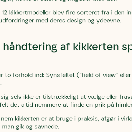
 12 kikkertmodeller blev fire sorteret fra i den
e udfordringer med deres design og ydeevne.
 håndtering af kikkerten sp
r to forhold ind: Synsfeltet (”field of view” ell
.
sig selv ikke er tilstrækkeligt at vælge eller fra
felt det altid nemmere at finde en prik på himle
nem kikkerten er at bruge i praksis, afgør i vir
n, man gik og savnede.