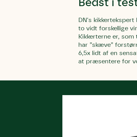
Bedst i tes
DN's kikkertekspert 
to vidt forskellige 
Kikkerterne er, som t
har ”skæve” forstør
6,5x lidt af en sen
at præsentere for v