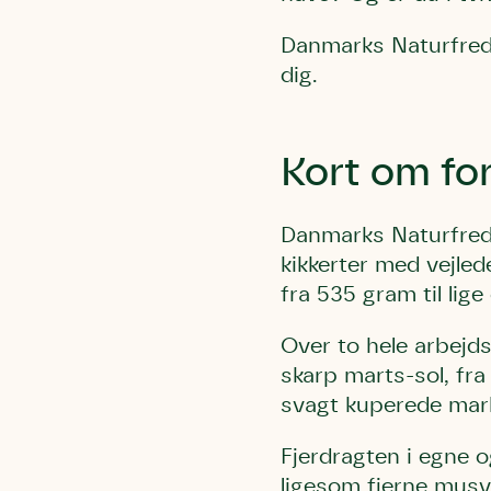
Danmarks Naturfredn
dig.
Kort om for
Danmarks Naturfredn
kikkerter
med vejled
fra 535 gram til lige 
Over to hele arbejd
skarp marts-sol, fr
svagt kuperede mark
Fjerdragten i egne 
ligesom fjerne musvå