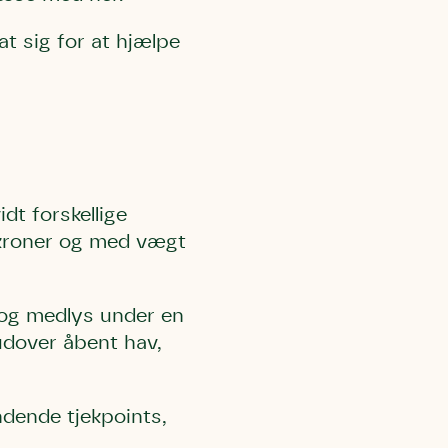
t sig for at hjælpe
t forskellige
 kroner og med vægt
 og medlys under en
udover åbent hav,
ndende tjekpoints,