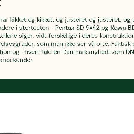
t
har kikket og kikket, og justeret og justeret, og
vindere i stortesten - Pentax SD 9x42 og Kowa B
allene siger, vidt forskellige i deres konstrukti
relsesgrader, som man ikke ser så ofte. Faktis
sation og i hvert fald en Danmarksnyhed, som DN
ores kunder.