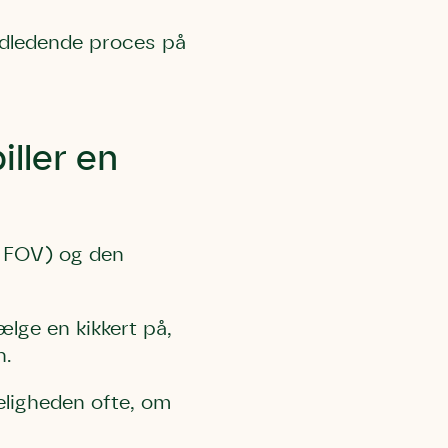
 indledende proces på
iller en
er FOV) og den
vælge en kikkert på,
n.
keligheden ofte, om