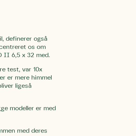
l, definerer også
oncentreret os om
l Kolding
rring)
 II 6,5 x 32 med.
re test, var 10x
 der er mere himmel
liver ligeså
egge modeller er med
sammen med deres