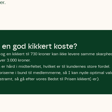
er.
bestøver effektivt
g afgrøder i din
Danmarks Naturfredningsforening
Danmarks Naturfredningsfore
Danmarks Naturfredningsforening må gerne 
kontakte mig med nyt om sagen samt
gerne kontakte mig med nyt om sagen
mig med nyt om sagen samt fremtidige
fremtidige underskriftindsamlinge
samt fremtidige underskriftin
underskriftindsamlinger og andre stø
støttemuligheder. Jeg kan til enhver tid
og andre støttemuligheder. Jeg kan til
Jeg kan til enhver tid tilbagekalde d
tilbagekalde dette samtykke ved 
enhver tid tilbagekalde dette
at kontakte persondata@dn.dk
 en god kikkert koste?
persondata@dn.dk
ved at kontakte persond
Skriv under nu
s, og en kikkert til 730 kroner kan ikke levere samme skarphe
Skriv under nu
Skriv under nu
ver 3.000 kroner.
r hård i midterfeltet, hvilket er til kundernes store fordel.
riserne i bund til medlemmerne, så I kan nyde optimal val
tramt, så gå efter vores Bedst til Prisen kikkert(-er).