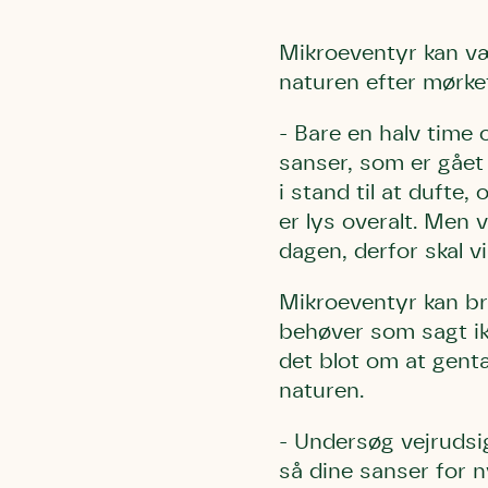
Mikroeventyr kan være
naturen efter mørket
- Bare en halv time 
sanser, som er gået
i stand til at dufte,
Du skrive
Du skri
Du skriver 
er lys overalt. Men v
Storken t
Linie 
Første pun
dagen, derfor skal v
Test
Endelig er
Hjørr
et godt hj
Mikroeventyr kan bru
Linie 
der nok er
behøver som sagt ik
af de dans
det blot om at gentæ
Den store 
naturen.
brumbass
- Undersøg vejrudsig
kalder den
så dine sanser for ny
Andet pun