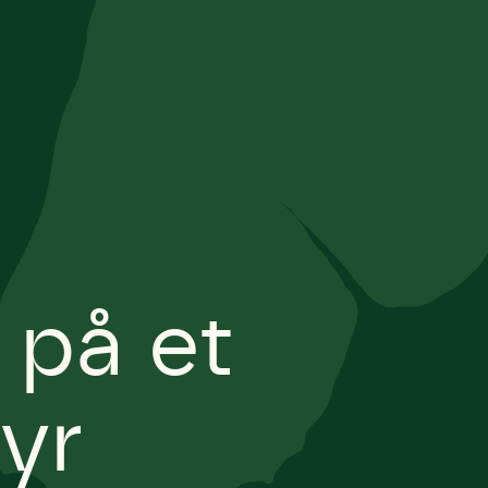
 på et
yr