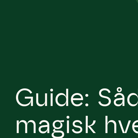
Guide: Såd
magisk hv