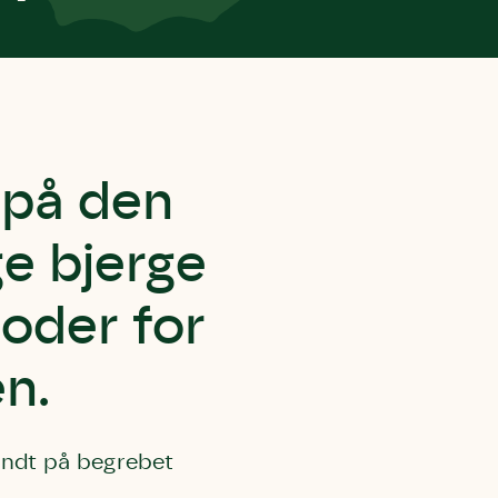
 på den
ge bjerge
loder for
n.
andt på begrebet