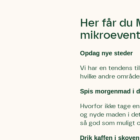
Humlebier 
blomster o
Her får du 
have.
mikroevent
Opdag nye steder
Vi har en tendens ti
hvilke andre områder
Spis morgenmad i de
Hvorfor ikke tage e
og nyde maden i det 
så god som muligt o
Drik kaffen i skoven