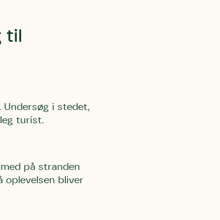
til
 må gerne
ning må
kontakte
r og andre
dsamlinger
ttemuligheder.
ette samtykke ved
at kontakte
 samtykke
ata@dn.dk
. Undersøg i stedet,
eg turist.
e med på stranden
å oplevelsen bliver