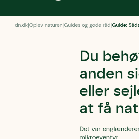
dn.dk
Oplev naturen
Guides og gode råd
Guide: Såd
Du behøv
anden si
eller sej
at få na
Det var englænderen
mikroeventyr.