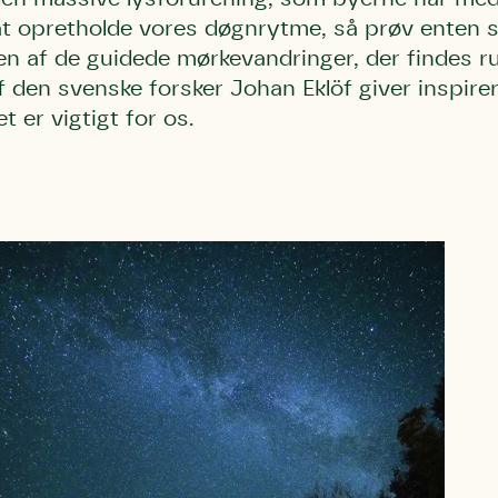
t opretholde vores døgnrytme, så prøv enten se
 en af de guidede mørkevandringer, der findes r
f den svenske forsker Johan Eklöf giver inspir
t er vigtigt for os.