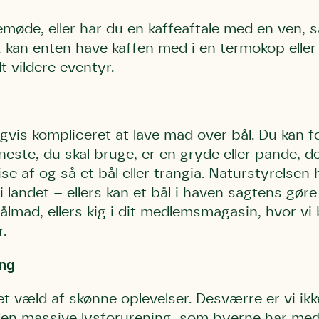
emøde, eller har du en kaffeaftale med en ven, s
I kan enten have kaffen med i en termokop eller
idt vildere eventyr.
gvis kompliceret at lave mad over bål. Du kan f
este, du skal bruge, er en gryde eller pande, de
ise af og så et bål eller trangia. Naturstyrelsen
 landet – ellers kan et bål i haven sagtens gøre
mad, ellers kig i dit medlemsmagasin, hvor vi 
.
ng
 væld af skønne oplevelser. Desværre er vi ikke
en massive lysforurening, som byerne har medf