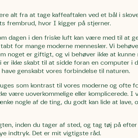
 alt fra at tage kaffeaftalen ved et bål i skoven
s frembrud, hvor I kigger på stjerner.
om dagen i den friske luft kan være med til at g
 tabt for mange moderne mennesker. Vi behøve
Storken tilbage ti
Skriv under (hjø
 om noget er giftigt, og vi behøver ikke at kunne 
r under på
ver under på
Sund Limfjord
under på
i er ikke skabt til at sidde foran en computer i d
ilbage til Kolding
1
Fornavn
Fornavn
kt
Fornavn
i have genskabt vores forbindelse til naturen.
 kvashegnet også
ing
em for jordhumle,
ges som kontrast til vores moderne og ofte for
Efternavn
Efternavn
2
Efternavn
 den mest kendte
ke være uoverkommelige eller komplicerede. I v
ke humlebiarter.
nke nogle af de ting, du godt kan lide at lave, 
humlebi – eller
Email
Email
Email
e som mange
ten, inden du tager af sted, og tag tøj på efter
.
e indtryk. Det er mit vigtigste råd.
kt
Telefon
Telefon
Telefon