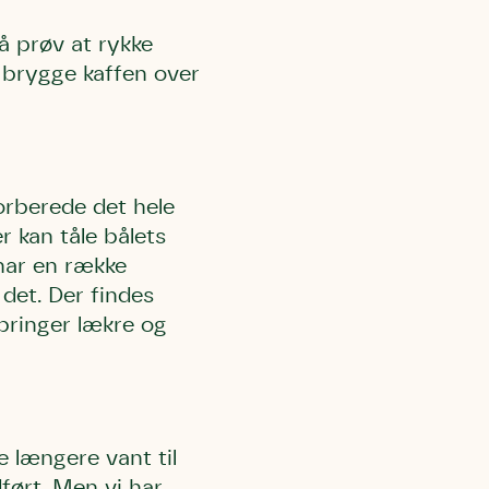
å prøv at rykke
 brygge kaffen over
orberede det hele
r kan tåle bålets
 har en række
 det. Der findes
bringer lækre og
 længere vant til
ørt. Men vi har