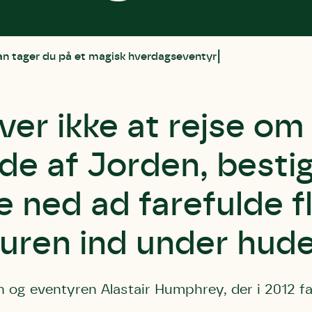
an tager du på et magisk hverdagseventyr
er ikke at rejse om
de af Jorden, besti
le ned ad farefulde f
turen ind under hude
 og eventyren Alastair Humphrey, der i 2012 f