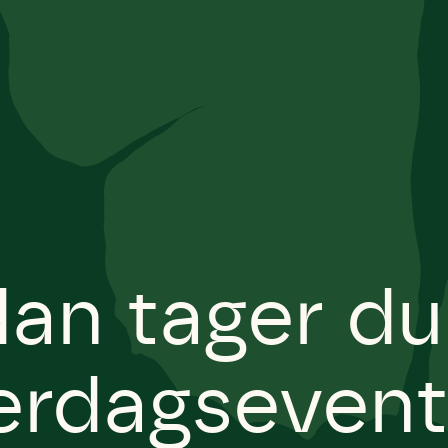
an tager du
erdagsevent