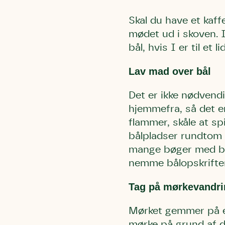
Skal du have et kaff
mødet ud i skoven. 
bål, hvis I er til et l
Lav mad over bål
Det er ikke nødvendi
hjemmefra, så det en
flammer, skåle at sp
bålpladser rundtom i
mange bøger med bål
nemme bålopskrifter
Tag på mørkevandri
Mørket gemmer på et
mørke på grund af d