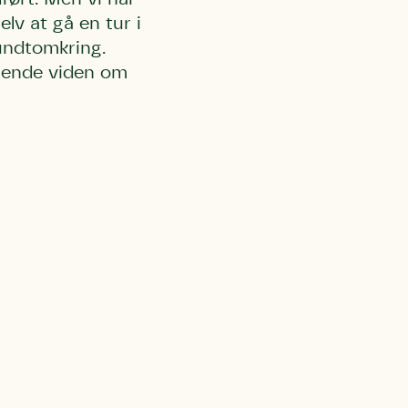
lv at gå en tur i
undtomkring.
erende viden om