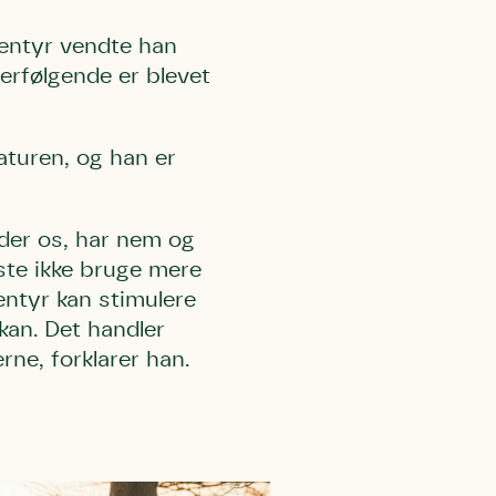
ventyr vendte han
erfølgende er blevet
aturen, og han er
inder os, har nem og
leste ikke bruge mere
ntyr kan stimulere
an. Det handler
rne, forklarer han.