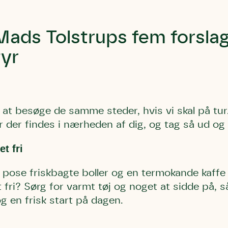
bestøver effektivt
g afgrøder i din
Mads Tolstrups fem forslag 
Danmarks Naturfredningsforening
Danmarks Naturfredningsfore
Danmarks Naturfredningsforening må gerne 
kontakte mig med nyt om sagen samt
gerne kontakte mig med nyt om sagen
mig med nyt om sagen samt fremtidige
yr
fremtidige underskriftindsamlinge
samt fremtidige underskriftin
underskriftindsamlinger og andre stø
støttemuligheder. Jeg kan til enhver tid
og andre støttemuligheder. Jeg kan til
Jeg kan til enhver tid tilbagekalde d
tilbagekalde dette samtykke ved 
enhver tid tilbagekalde dette
at kontakte persondata@dn.dk
persondata@dn.dk
ved at kontakte persond
Skriv under nu
l at besøge de samme steder, hvis vi skal på tur
Skriv under nu
Skriv under nu
 der findes i nærheden af dig, og tag så ud og l
t fri
n pose friskbagte boller og en termokande kaff
fri? Sørg for varmt tøj og noget at sidde på, s
g en frisk start på dagen.