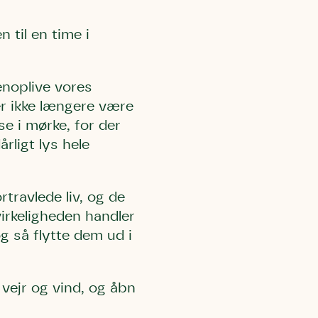
 til en time i
enoplive vores
r ikke længere være
l Kolding
rring)
se i mørke, for der
årligt lys hele
travlede liv, og de
irkeligheden handler
og så flytte dem ud i
 vejr og vind, og åbn