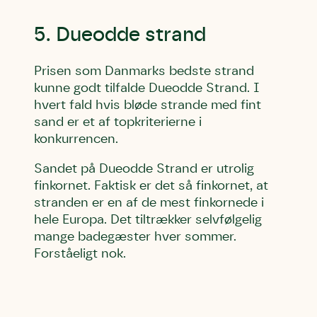
5. Dueodde strand
Skriv under (hjørring)
Sund Limfjord
Storken tilbage til Kolding
Fornavn
Fornavn
Fornavn
Prisen som Danmarks bedste strand
kunne godt tilfalde Dueodde Strand. I
hvert fald hvis bløde strande med fint
Efternavn
Efternavn
Efternavn
sand er et af topkriterierne i
konkurrencen.
Email
Email
Email
Sandet på Dueodde Strand er utrolig
finkornet. Faktisk er det så finkornet, at
stranden er en af de mest finkornede i
Telefon
Telefon
Telefon
hele Europa. Det tiltrækker selvfølgelig
mange badegæster hver sommer.
Forståeligt nok.
Danmarks Naturfredningsforening må gerne kontakte
Danmarks Naturfredningsforening må gerne kontakte
Danmarks Naturfredningsforening må gerne kontakte
mig med nyt om sagen samt fremtidige
mig med nyt om sagen samt fremtidige
mig med nyt om sagen samt fremtidige
underskriftindsamlinger og andre støttemuligheder. Jeg
underskriftindsamlinger og andre støttemuligheder. Jeg
underskriftindsamlinger og andre støttemuligheder. Jeg
kan til enhver tid tilbagekalde dette samtykke ved at
kan til enhver tid tilbagekalde dette samtykke ved at
kan til enhver tid tilbagekalde dette samtykke ved at
kontakte persondata@dn.dk
kontakte persondata@dn.dk
kontakte persondata@dn.dk