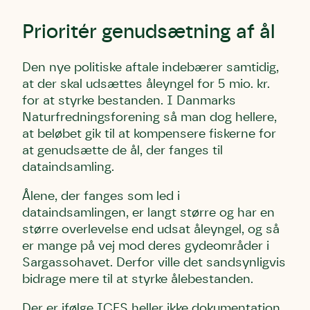
Test
Endelig er kvashegnet også et godt
Hjørring
hjem for jordhumle, der nok er den
Prioritér genudsætning af ål
Linie 2
mest kendte af de danske
humlebiarter. Den store humlebi –
Den nye politiske aftale indebærer samtidig,
eller brumbasse som mange kalder
at der skal udsættes åleyngel for 5 mio. kr.
den.
Andet punkt
for at styrke bestanden. I Danmarks
Naturfredningsforening så man dog hellere,
Humlebier bestøver effektivt
at beløbet gik til at kompensere fiskerne for
blomster og afgrøder i din have.
at genudsætte de ål, der fanges til
dataindsamling.
Ålene, der fanges som led i
dataindsamlingen, er langt større og har en
større overlevelse end udsat åleyngel, og så
er mange på vej mod deres gydeområder i
Sargassohavet. Derfor ville det sandsynligvis
bidrage mere til at styrke ålebestanden.
Der er ifølge ICES heller ikke dokumentation