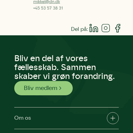
mikkel@dn.dk
+45 53 57 38 31
Del på:
Bliv en del af vores
fællesskab. Sammen
skaber vi grøn forandring.
Bliv medlem
Om os