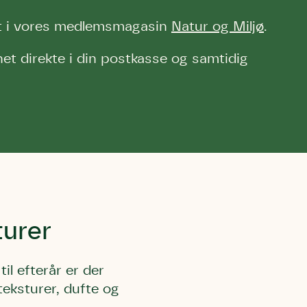
agt i vores medlemsmagasin
Natur og Miljø
.
et direkte i din postkasse og samtidig
l Kolding
rring)
turer
l efterår er der
teksturer, dufte og