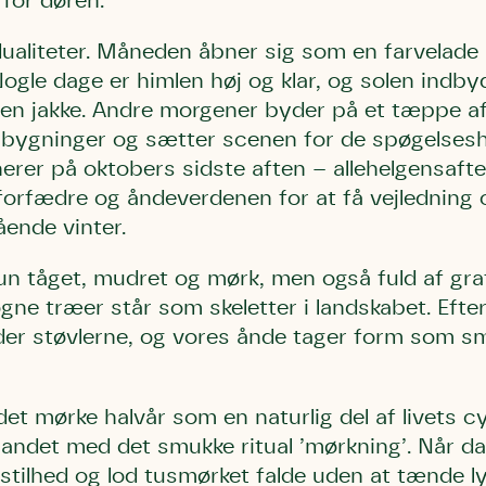
for døren.
bestøver effektivt
g afgrøder i din
dualiteter. Måneden åbner sig som en farvelade
Danmarks Naturfredningsforening
Danmarks Naturfredningsfore
ogle dage er himlen høj og klar, og solen indbyd
Danmarks Naturfredningsforening må gerne 
kontakte mig med nyt om sagen samt
gerne kontakte mig med nyt om sagen
n jakke. Andre morgener byder på et tæppe af
mig med nyt om sagen samt fremtidige
fremtidige underskriftindsamlinge
samt fremtidige underskriftin
underskriftindsamlinger og andre stø
bygninger og sætter scenen for de spøgelsesh
støttemuligheder. Jeg kan til enhver tid
og andre støttemuligheder. Jeg kan til
Jeg kan til enhver tid tilbagekalde d
erer på oktobers sidste aften – allehelgensafte
tilbagekalde dette samtykke ved 
enhver tid tilbagekalde dette
at kontakte persondata@dn.dk
persondata@dn.dk
ved at kontakte persond
forfædre og åndeverdenen for at få vejledning 
ende vinter.
Skriv under nu
Skriv under nu
Skriv under nu
un tåget, mudret og mørk, men også fuld af gra
øgne træer står som skeletter i landskabet. Efte
er støvlerne, og vores ånde tager form som sm
et mørke halvår som en naturlig del af livets c
t andet med det smukke ritual ’mørkning’. Når d
 stilhed og lod tusmørket falde uden at tænde lys