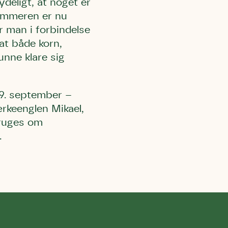
deligt, at noget er
Sommeren er nu
ar man i forbindelse
at både korn,
unne klare sig
29. september –
ærkeenglen Mikael,
bruges om
.