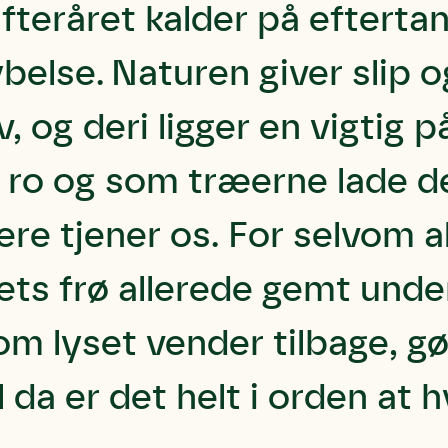
Efteråret kalder på efterta
belse. Naturen giver slip og
iv, og deri ligger en vigtig
 ro og som træerne lade de
re tjener os. For selvom alt
ets frø allerede gemt unde
om lyset vender tilbage, gø
l da er det helt i orden at hv