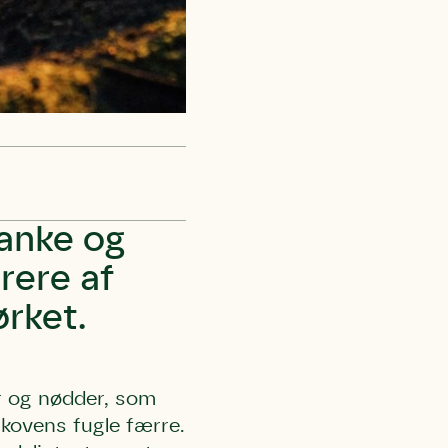
tanke og
rere af
ørket.
r og nødder, som
skovens fugle færre.