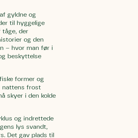
 af gyldne og
 må gerne
ning må
er til hyggelige
kontakte
 tåge, der
r og andre
dsamlinger
ttemuligheder.
istorier og den
ette samtykke ved
n – hvor man før i
at kontakte
 samtykke
ata@dn.dk
og beskyttelse
fiske former og
r nattens frost
å skyer i den kolde
yklus og indrettede
agens lys svandt,
. Det gav plads til