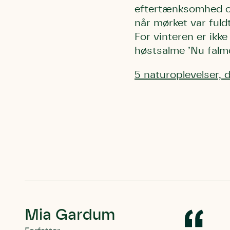
eftertænksomhed og
når mørket var fuld
For vinteren er ik
høstsalme ’Nu falm
5 naturoplevelser, 
Mia Gardum