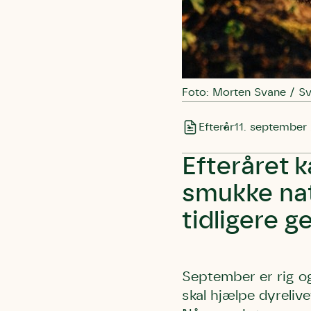
Foto: Morten Svane / S
Efterår
11. september
Efteråret k
smukke nat
tidligere g
September er rig o
skal hjælpe dyreliv