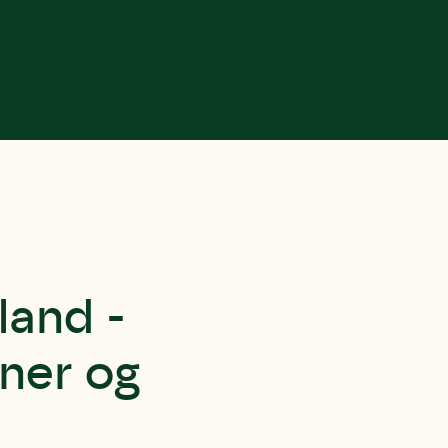
land -
oner og