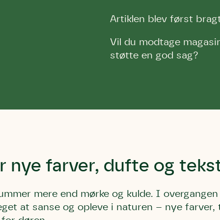
Artiklen blev først br
Vil du modtage magasin
støtte en god sag?
Storken tilbage ti
Skriv under (hjø
r under på
ver under på
Sund Limfjord
under på
ilbage til Kolding
1
Fornavn
Fornavn
kt
Fornavn
 kvashegnet også
ing
em for jordhumle,
Efternavn
Efternavn
2
Efternavn
 den mest kendte
r nye farver, dufte og teks
ke humlebiarter.
humlebi – eller
Email
Email
Email
e som mange
rummer mere end mørke og kulde. I overgangen ti
.
get at sanse og opleve i naturen – nye farver, 
kt
Telefon
Telefon
Telefon