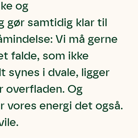
nke og
 gør samtidig klar til
 påmindelse: Vi må gerne
t falde, som ikke
 synes i dvale, ligger
r overfladen. Og
r vores energi det også.
ile.