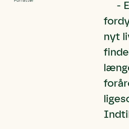
Forfatter
- 
fordy
nyt l
finde
længe
forår
liges
Indti