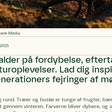
vane Media
 2025
alder på fordybelse, efter
uroplevelser. Lad dig inspi
enerationers fejringer af m
g rund. Træer og buske er tunge af frugter, bæ
et gennem vinteren. Farverne bliver dybere, og 