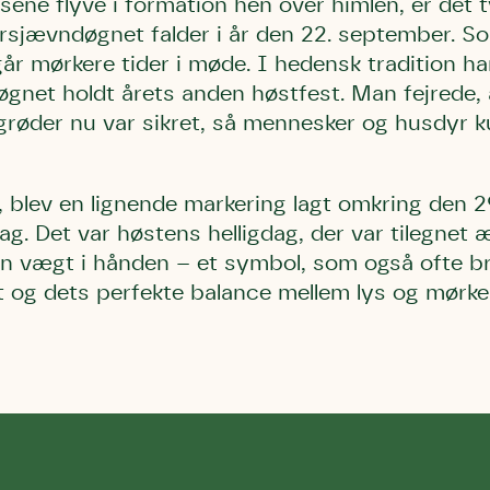
ne flyve i formation hen over himlen, er det ty
rårsjævndøgnet falder i år den 22. september. 
i går mørkere tider i møde. I hedensk tradition h
gnet holdt årets anden høstfest. Man fejrede, 
grøder nu var sikret, så mennesker og husdyr k
id, blev en lignende markering lagt omkring den 
g. Det var høstens helligdag, der var tilegnet 
n vægt i hånden – et symbol, som også ofte 
 og dets perfekte balance mellem lys og mørke