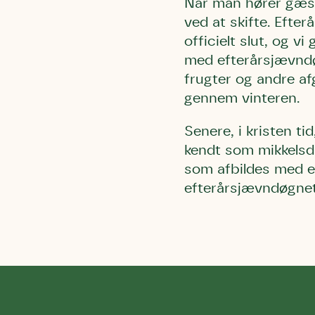
Når man hører gæsse
ved at skifte. Efte
officielt slut, og v
med efterårsjævndø
frugter og andre af
gennem vinteren.
Senere, i kristen t
kendt som mikkelsda
som afbildes med e
efterårsjævndøgnet