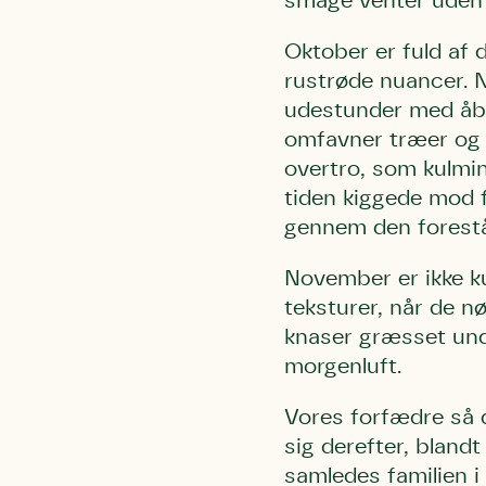
smage venter uden 
Humlebier 
blomster o
Oktober er fuld af 
have.
rustrøde nuancer. N
udestunder med åbe
omfavner træer og 
overtro, som kulmin
tiden kiggede mod 
gennem den forestå
November er ikke k
teksturer, når de n
knaser græsset und
morgenluft.
Vores forfædre så d
sig derefter, bland
samledes familien i