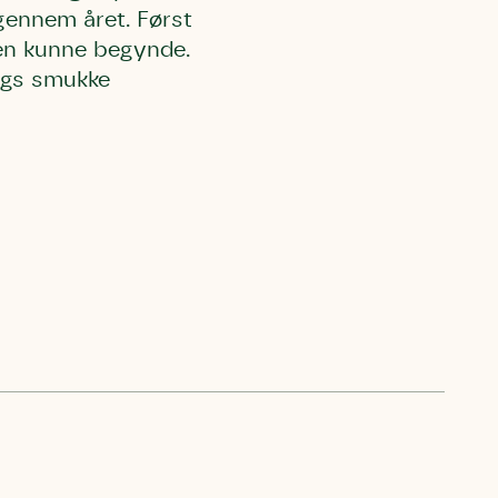
gennem året. Først
nen kunne begynde.
igs smukke