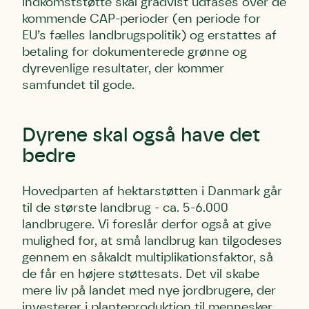
indkomststøtte skal gradvist udfases over de
Linie 2
mest kendte af de danske humlebiarter.
kommende CAP-perioder (en periode for
Den store humlebi – eller brumbasse
EU’s fælles landbrugspolitik) og erstattes af
som mange kalder den.
betaling for dokumenterede grønne og
Andet punkt
dyrevenlige resultater, der kommer
Humlebier bestøver effektivt blomster
samfundet til gode.
og afgrøder i din have.
Dyrene skal også have det
bedre
Hovedparten af hektarstøtten i Danmark går
til de største landbrug - ca. 5-6.000
landbrugere. Vi foreslår derfor også at give
mulighed for, at små landbrug kan tilgodeses
gennem en såkaldt multiplikationsfaktor, så
de får en højere støttesats. Det vil skabe
mere liv på landet med nye jordbrugere, der
investerer i planteproduktion til mennesker,