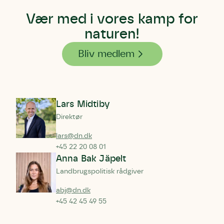
Vær med i vores kamp for
naturen!
Bliv medlem
Lars Midtiby
Direktør
lars@dn.dk
+45 22 20 08 01
Anna Bak Jäpelt
Landbrugspolitisk rådgiver
abj@dn.dk
+45 42 45 49 55