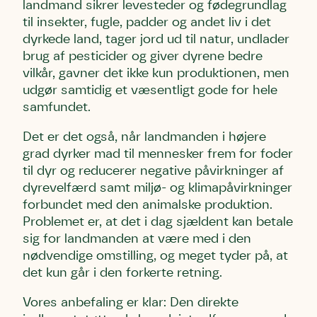
landmand sikrer levesteder og fødegrundlag
til insekter, fugle, padder og andet liv i det
Email
Email
Email
dyrkede land, tager jord ud til natur, undlader
brug af pesticider og giver dyrene bedre
vilkår, gavner det ikke kun produktionen, men
Telefon
Telefon
Telefon
udgør samtidig et væsentligt gode for hele
samfundet.
Danmarks Naturfredningsforening må gerne kontakte mig
Danmarks Naturfredningsforening må gerne kontakte mig
Danmarks Naturfredningsforening må gerne kontakte mig
Det er det også, når landmanden i højere
med nyt om sagen samt fremtidige
med nyt om sagen samt fremtidige
med nyt om sagen samt fremtidige
grad dyrker mad til mennesker frem for foder
underskriftindsamlinger og andre støttemuligheder. Jeg
underskriftindsamlinger og andre støttemuligheder. Jeg
underskriftindsamlinger og andre støttemuligheder. Jeg
til dyr og reducerer negative påvirkninger af
kan til enhver tid tilbagekalde dette samtykke ved at
kan til enhver tid tilbagekalde dette samtykke ved at
kan til enhver tid tilbagekalde dette samtykke ved at
dyrevelfærd samt miljø- og klimapåvirkninger
kontakte persondata@dn.dk
kontakte persondata@dn.dk
kontakte persondata@dn.dk
forbundet med den animalske produktion.
Skriv under nu
Skriv under nu
Skriv under nu
Problemet er, at det i dag sjældent kan betale
sig for landmanden at være med i den
Du skriver under på
Du skriver under på
Du skriver under på
nødvendige omstilling, og meget tyder på, at
det kun går i den forkerte retning.
Første punkt
Linie 1
Storken tilbage til Kolding
Test
Endelig er kvashegnet også et godt
Vores anbefaling er klar: Den direkte
Hjørring
hjem for jordhumle, der nok er den