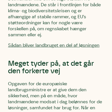
landmændene. De står i frontlinjen for både
klima- og biodiversitetskrisen og er
afhængige af stabile rammer, og EU’s
støtteordninger kan for nogle være
forskellen på, om regnskabet hænger
sammen eller ej.
Sådan bliver landbruget en del af løsningen
Meget tyder på, at det går
den forkerte vej
Skriv under (hjørring)
Sund Limfjord
Storken tilbage til Kolding
Opgaven for de europæiske
Fornavn
Fornavn
Fornavn
landbrugsministre er at give dem den
sikkerhed, men på en måde, hvor
landmændene modsat i dag belønnes for de
Efternavn
Efternavn
Efternavn
løsninger, samfundet har brug for. Når en